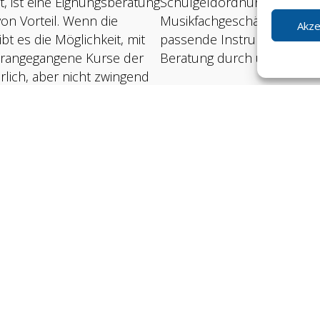
 ist eine Eignungsberatung
Schulgeldordnung zu entne
on Vorteil. Wenn die
Musikfachgeschäfte, die a
Akze
t es die Möglichkeit, mit
passende Instrument zu fin
orangegangene Kurse der
Beratung durch unsere Leh
rlich, aber nicht zwingend