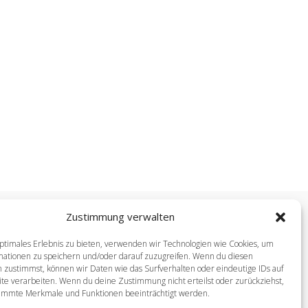
Zustimmung verwalten
ptimales Erlebnis zu bieten, verwenden wir Technologien wie Cookies, um
ment zum Üben
mationen zu speichern und/oder darauf zuzugreifen. Wenn du diesen
 zustimmst, können wir Daten wie das Surfverhalten oder eindeutige IDs auf
t die Musik- und Kunstschule
te verarbeiten. Wenn du deine Zustimmung nicht erteilst oder zurückziehst,
ng. Die Leihgebühr ist der aktuellen
immte Merkmale und Funktionen beeinträchtigt werden.