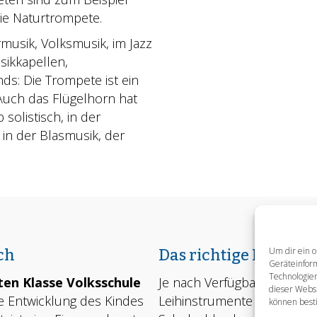
ie Naturtrompete.
musik, Volksmusik, im Jazz
sikkapellen,
ds: Die Trompete ist ein
 Auch das Flügelhorn hat
 solistisch, in der
n der Blasmusik, der
Um dir ein o
ch
Das richtige Instru
Geräteinfor
Technologien
ten Klasse Volksschule
Je nach Verfügbarkeit stell
dieser Websi
he Entwicklung des Kindes
Leihinstrumente zur Verfügu
können best